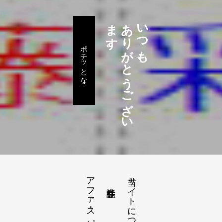
。
あ
り
が
と
う
ご
ざ
い
ま
す
いつも、
ポチッとな
アファ・スピ
当サイトについて