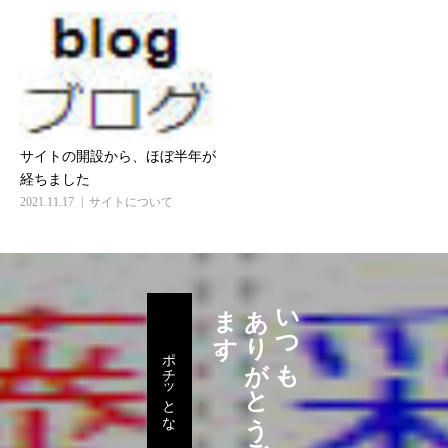
サイトの開設から、ほぼ半年が
経ちました
2021.11.17
サイトについて
。
あ
り
が
と
う
ご
ざ
い
ま
す
いつも、
ポチッとな