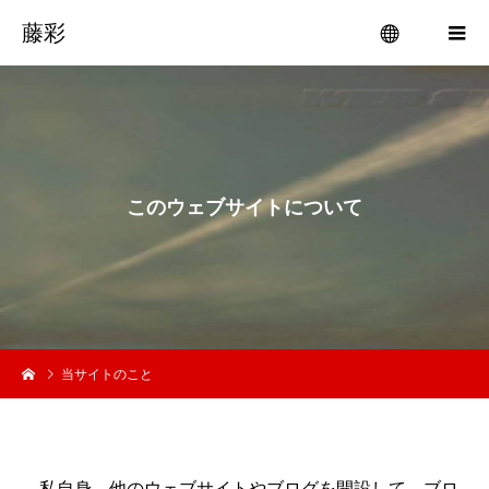
藤彩
menu
こ
の
ウ
ェ
ブ
サ
イ
ト
に
つ
い
て
当サイトのこと
私自身、他のウェブサイトやブログを開設して、ブロ