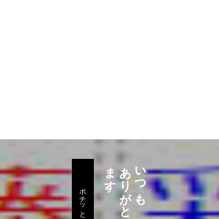
。
あ
り
が
と
う
ご
ざ
い
ま
す
いつも、
ポチッとな