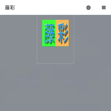
藤彩
menu
えぬほめ番外地