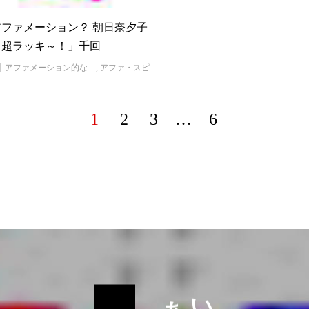
ファメーション？ 朝日奈夕子
「超ラッキ～！」千回
アファメーション的な…
,
アファ・スピ
1
2
3
…
6