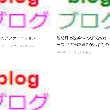
長のアファメーション
理想郷は破滅への入口なのか ?
ース 25の実験結果が示すもの
アファメーション的な…
2024.03.21
オカルト的な…