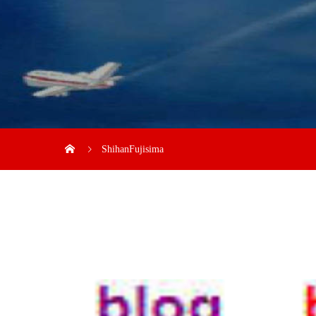
ShihanFujisima