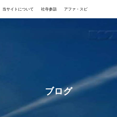
当サイトについて
社寺参詣
アファ・スピ
ブ
ロ
グ