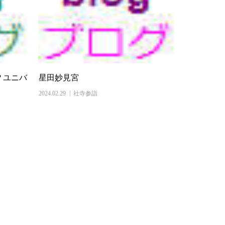
 ユニバ
星田妙見宮
2024.02.29
社寺参詣