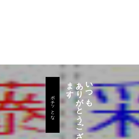
。
あ
り
が
と
う
ご
ざ
い
ま
す
いつも、
ポチッとな